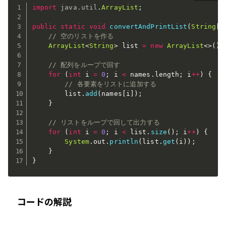
import
java
.
util
.
ArrayList
;
public
static
void
convertAndPrintList
(
String
[
]
// 空のリストを作る
ArrayList
<
String
>
 list 
=
new
ArrayList
<
>
(
)
;
// 配列をループで回す
for
(
int
 i 
=
0
;
 i 
<
 names
.
length
;
 i
++
)
{
// 各要素をリストに追加する
        list
.
add
(
names
[
i
]
)
;
}
// リストをループで回して出力する
for
(
int
 i 
=
0
;
 i 
<
 list
.
size
(
)
;
 i
++
)
{
System
.
out
.
println
(
list
.
get
(
i
)
)
;
}
}
コードの解説