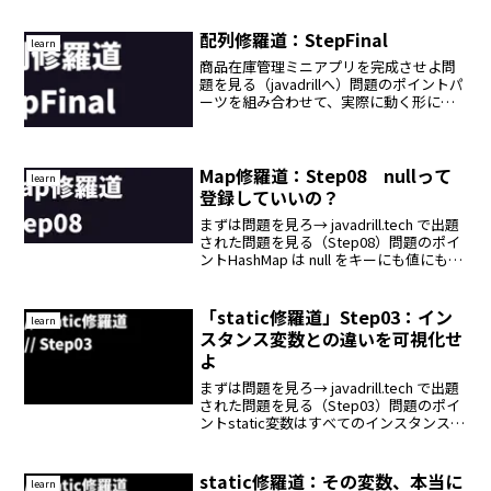
で止まってる Java 初学者に向けて、この
「例外修羅道」では、10...
配列修羅道：StepFinal
learn
商品在庫管理ミニアプリを完成させよ問
題を見る（javadrillへ）問題のポイントパ
ーツを組み合わせて、実際に動く形にす
る。ここまでに作ってきたメソッドたち
──printStockList()、
searchByName()、printLow...
Map修羅道：Step08 nullって
learn
登録していいの？
まずは問題を見ろ→ javadrill.tech で出題
された問題を見る（Step08）問題のポイ
ントHashMap は null をキーにも値にも使
える（1キー限定）TreeMap では null キ
ーは例外になるが、HashMap は許...
「static修羅道」Step03：イン
learn
スタンス変数との違いを可視化せ
よ
まずは問題を見ろ→ javadrill.tech で出題
された問題を見る（Step03）問題のポイ
ントstatic変数はすべてのインスタンスで
共有されるインスタンス変数はそれぞれ
のインスタンスごとに独立して存在する
ふるまいの違いを出力結果で...
static修羅道：その変数、本当に
learn