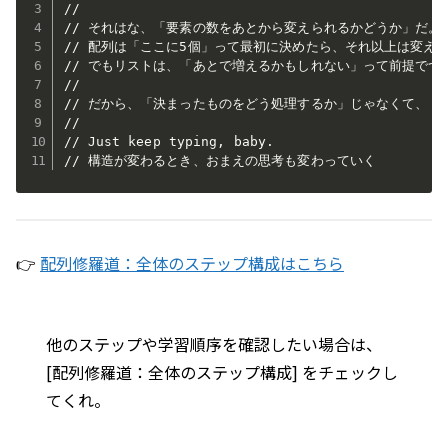
// 

// それはな、「要素の数をあとから変えられるかどうか」だ。

// 配列は「ここに5個」って最初に決めたら、それ以上は変えら
// でもリストは、「あとで増えるかもしれない」って前提でつく
// 

// だから、「決まったものをどう処理するか」じゃなくて、 
// 

// Just keep typing, baby.

// 構造が変わるとき、おまえの思考も変わっていく
👉
配列修羅道：全体のステップ構成はこちら
他のステップや学習順序を確認したい場合は、
[配列修羅道：全体のステップ構成] をチェックし
てくれ。