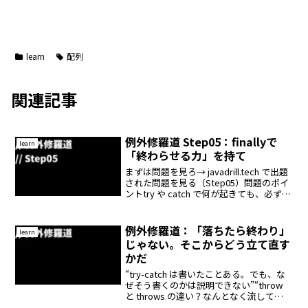
learn
配列
関連記事
例外修羅道 Step05：finallyで
learn
「終わらせる力」を持て
まずは問題を見ろ→ javadrill.tech で出題
された問題を見る（Step05）問題のポイ
ントtry や catch で何が起きても、必ず実
行される処理を定義する、それが
finally。エラーがあってもなくても、
**「最後にやるべ...
例外修羅道：「落ちたら終わり」
learn
じゃない。そこからどう立て直す
かだ
“try-catch は書いたことある。でも、な
ぜそう書くのかは説明できない”“throw
と throws の違い？なんとなく流して
た”──そんな「構文だけ知ってる状態」