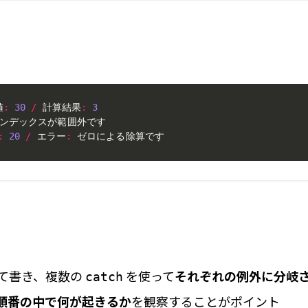
値
:
30
/
 計算結果
:
3
:
20
/
 エラー
:
 ゼロによる除算です
て書き、複数の
を使って
それぞれの例外に分岐
catch
順番の中で何が起きるか
を観察することがポイント