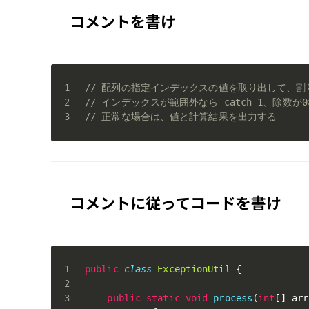
コメントを書け
// 配列の指定インデックスの値を取り出して、割
// インデックスが範囲外なら catch 1、除数が0な
// 正常な場合は、値と計算結果を出力する
コメントに従ってコードを書け
public
class
ExceptionUtil
{
public
static
void
process
(
int
[
]
 arr