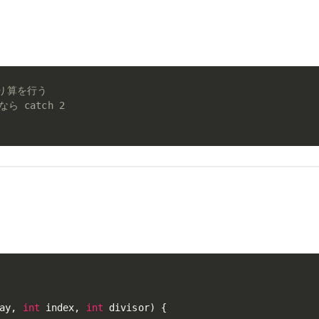
り算を行う
ら catch 2
ay
,
int
 index
,
int
 divisor
)
{