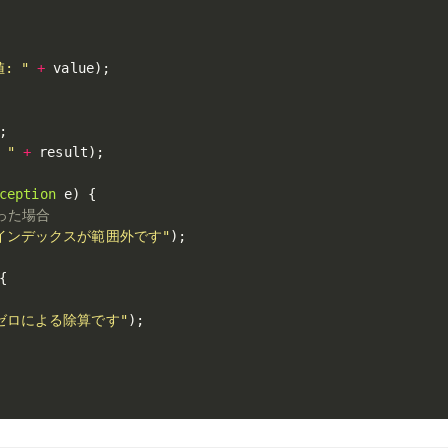
: "
+
 value
)
;
;
 "
+
 result
)
;
ception
 e
)
{
った場合
 インデックスが範囲外です"
)
;
{
 ゼロによる除算です"
)
;