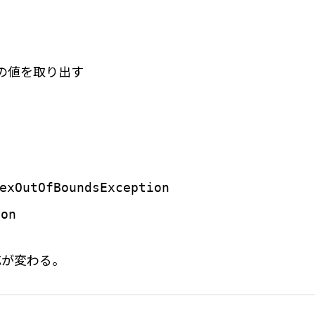
の値を取り出す
exOutOfBoundsException
ion
応が変わる。