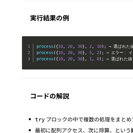
実行結果の例
process
(
{
10
,
20
,
30
}
,
2
,
10
)
;
 → 選ばれた
process
(
{
10
,
20
,
30
}
,
5
,
2
)
;
 → エラー
:
process
(
{
10
,
20
,
30
}
,
1
,
0
)
;
 → 選ばれた値
コードの解説
ブロックの中で複数の処理をまとめ
try
最初に配列アクセス、次に除算、という