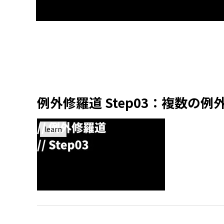
例外修羅道 Step03：複数の
learn