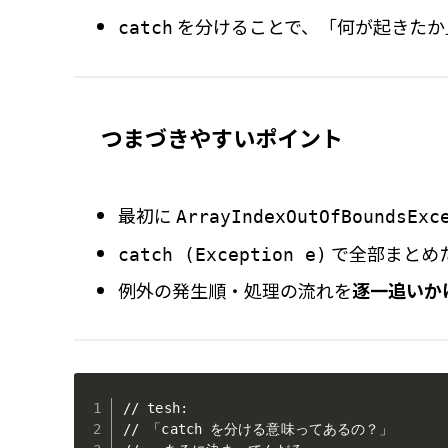
を分けることで、「何が起きたか
catch
つまづきやすいポイント
最初に
ArrayIndexOutOfBoundsExc
で全部まとめ
catch (Exception e)
例外の発生順・処理の流れを
逐一追いか
// tesh:

// 「catch を分ける意味ってあるの？」
