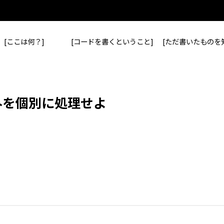
[ここは何？]
[コードを書くということ]
[ただ書いたものを
例外を個別に処理せよ