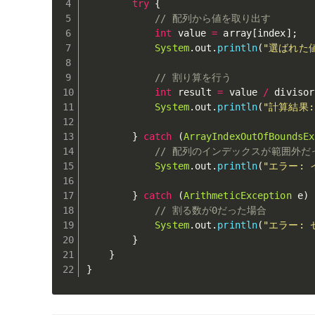
try
{
// 配列から値を取り出す
int
 value 
=
 array
[
index
]
;
System
.
out
.
println
(
"選ばれた値
// 割り算を行う
int
 result 
=
 value 
/
 divisor
System
.
out
.
println
(
"計算結果:
}
catch
(
ArrayIndexOutOfBoundsEx
// 配列のインデックスが範囲外だ
System
.
out
.
println
(
"エラー:
}
catch
(
ArithmeticException
 e
)
// 割る数が0だった場合
System
.
out
.
println
(
"エラー:
}
}
}