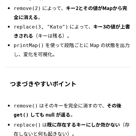
によって、
キー2とその値がMapから完
remove(2)
全に消える
。
によって、
キー3の値が上書
replace(3, "Kato")
きされる
（キーは残る）。
を使って段階ごとに Map の状態を出力
printMap()
し、変化を可視化。
つまづきやすいポイント
はそのキーを完全に消すので、
その後
remove()
しても null が返る
。
get()
は
既に存在するキーにしか効かない
（存
replace()
在しないと何も起きない）。