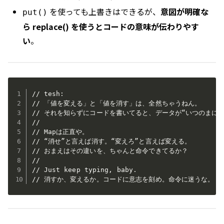
を使っても上書きはできるが、
意図が明確な
put()
ら replace() を使うとコードの意味が伝わりやす
い
。
// tesh:

// 「値を変える」と「値を消す」は、全然ちゃうねん。

// それを知らずにコードを書いてると、データが“いつのまにか
// 

// Mapは正直や。

// “消せ”と言えば消す。“変えろ”と言えば変える。

// おまえはその違いを、ちゃんと命令できてるか？

// 

// Just keep typing, baby.

// 消すか、変えるか。コードに意志を刻め。命令に迷うな。