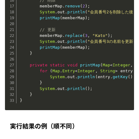
// 削除
        memberMap
.
remove
(
2
)
;
System
.
out
.
println
(
"会員番号2を削除した後:"
printMap
(
memberMap
)
;
// 更新
        memberMap
.
replace
(
3
,
"Kato"
)
;
System
.
out
.
println
(
"会員番号3の名前を更新し
printMap
(
memberMap
)
;
}
private
static
void
printMap
(
Map
<
Integer
,
S
for
(
Map
.
Entry
<
Integer
,
String
>
 entry 
:
System
.
out
.
println
(
entry
.
getKey
(
)
+
}
System
.
out
.
println
(
)
;
}
}
実行結果の例（順不同）