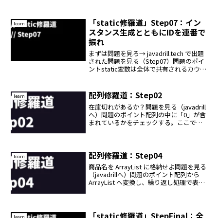
するけど、意味が曖昧なまま」止まって
る Java 初学者に向けて、この「Map修羅
道」では、10のステップで段階的に「...
「static修羅道」Step07：イン
learn
スタンス生成とともにIDを連番で
振れ
まずは問題を見ろ→ javadrill.tech で出題
された問題を見る（Step07）問題のポイ
ントstatic変数は全体で共有されるカウン
タとして使えるインスタンスが生成され
るたびに、自動で一意なIDを振ることが
できる状態を持たないst...
配列修羅道：Step02
learn
在庫切れがあるか？問題を見る（javadrill
へ）問題のポイント配列の中に「0」が含
まれているかをチェックする。ここでは
単純な繰り返し処理だけでなく、途中で
見つけたら即終了という“判断と脱出”の
考え方が入ってくる。ループは「全部見
る」とは...
配列修羅道：Step04
learn
商品名を ArrayList に格納せよ問題を見る
（javadrillへ）問題のポイント配列から
ArrayList へ変換し、繰り返し処理で表示
する。ここで初めて登場するのが
ArrayList<String>。配列とは異なり、要
素の追加...
「static修羅道」StepFinal：全
learn