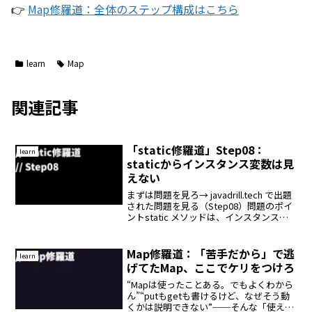
👉
Map修羅道：全体のステップ構成はこちら
learn
Map
関連記事
「static修羅道」Step08：
learn
staticからインスタンス変数は見
えない
まずは問題を見ろ→ javadrill.tech で出題
された問題を見る（Step08）問題のポイ
ントstatic メソッドは、インスタンスを
介さずに呼び出せるだから、インスタン
ス変数にはアクセスできないstatic を付
けると、クラス全体...
Map修羅道：「苦手だから」で逃
learn
げてたMap、ここでケリをつけろ
“Mapは使ったことある。でもよくわから
ん”“putもgetも書けるけど、なぜそう動
くかは説明できない”──そんな「使えは