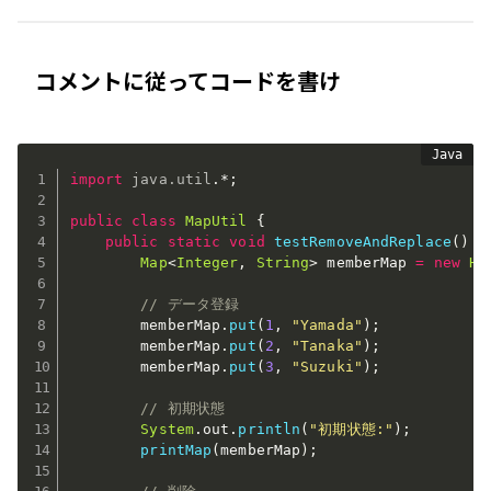
コメントに従ってコードを書け
import
java
.
util
.
*
;
public
class
MapUtil
{
public
static
void
testRemoveAndReplace
(
)
{
Map
<
Integer
,
String
>
 memberMap 
=
new
Ha
// データ登録
        memberMap
.
put
(
1
,
"Yamada"
)
;
        memberMap
.
put
(
2
,
"Tanaka"
)
;
        memberMap
.
put
(
3
,
"Suzuki"
)
;
// 初期状態
System
.
out
.
println
(
"初期状態:"
)
;
printMap
(
memberMap
)
;