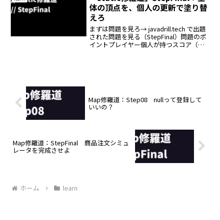
体の頂点を、個人の更新で塗り替
えろ
まずは問題を見ろ→ javadrill.tech で出題
された問題を見る（StepFinal）問題のポ
イントプレイヤー個人が持つスコア（イ
ンスタンス変数）クラス全体で共有する
最高スコア（static変数）setScore() を
呼ぶたびに、...
Map修羅道：Step08 nullって登録して
いいの？
Map修羅道：StepFinal 商品注文シミュ
レータを完成させよ
ホーム
learn